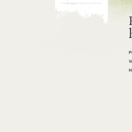
P
V
H