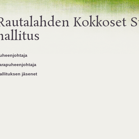
Rautalahden Kokkoset S
hallitus
uheenjohtaja
arapuheenjohtaja
allituksen jäsenet