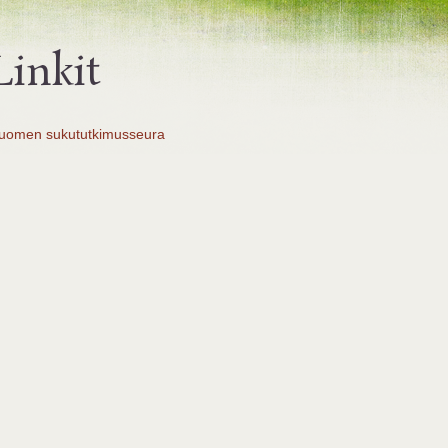
Linkit
uomen sukututkimusseura